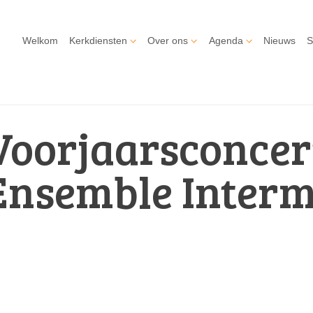
Welkom
Kerkdiensten
Over ons
Agenda
Nieuws
S
Voorjaarsconcer
Ensemble Inter