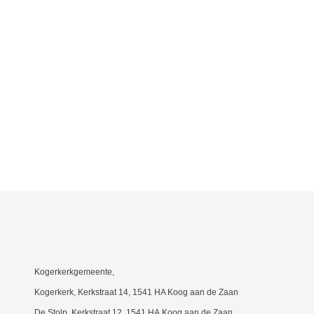
Kogerkerkgemeente,
Kogerkerk, Kerkstraat 14, 1541 HA Koog aan de Zaan
De Stolp, Kerkstraat 12, 1541 HA Koog aan de Zaan