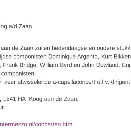
oog a/d Zaan
aan de Zaan zullen hedendaagse én oudere stukk
tijdse componisten Dominique Argento, Kurt Bikke
 Frank Bridge, William Byrd en John Dowland. Eng
 componisten.
n zeer afwisselende a-capellaconcert o.l.v. dirigent
4, 1541 HA Koog aan de Zaan.
r.
intermezzo.nl/concerten.htm