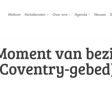
Welkom
Kerkdiensten
Over ons
Agenda
Nieuws
S
Moment van bez
(Coventry-gebed