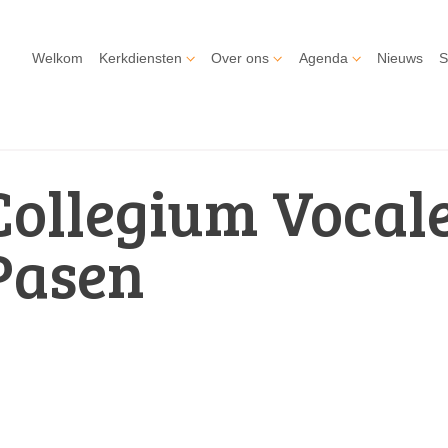
Welkom
Kerkdiensten
Over ons
Agenda
Nieuws
S
Collegium Vocale
Pasen