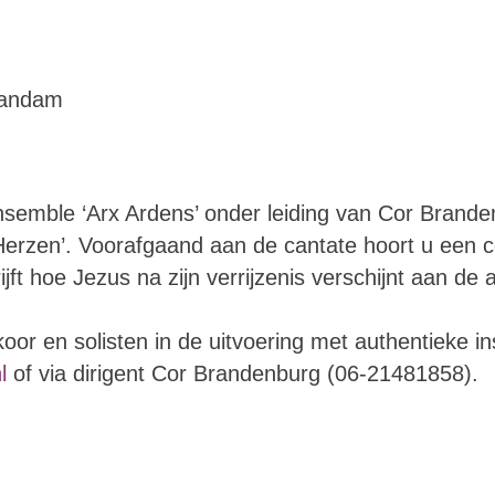
Zaandam
mble ‘Arx Ardens’ onder leiding van Cor Brandenb
erzen’. Voorafgaand aan de cantate hoort u een co
t hoe Jezus na zijn verrijzenis verschijnt aan de ap
oor en solisten in de uitvoering met authentieke i
l
of via dirigent Cor Brandenburg (06-21481858).