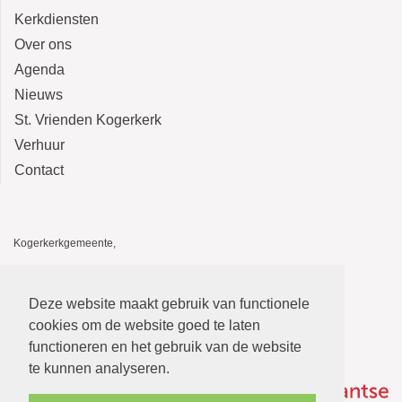
Kerkdiensten
Over ons
Agenda
Nieuws
St. Vrienden Kogerkerk
Verhuur
Contact
Kogerkerkgemeente,
Kogerkerk, Kerkstraat 14, 1541 HA Koog aan de Zaan
De Stolp, Kerkstraat 12, 1541 HA Koog aan de Zaan
Deze website maakt gebruik van functionele
E-mail: kogerkerkgemeente@gmail.com
cookies om de website goed te laten
functioneren en het gebruik van de website
te kunnen analyseren.