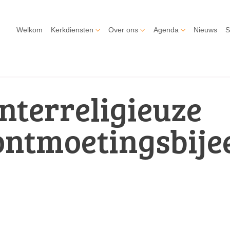
Welkom
Kerkdiensten
Over ons
Agenda
Nieuws
S
Interreligieuze
ontmoetingsbij