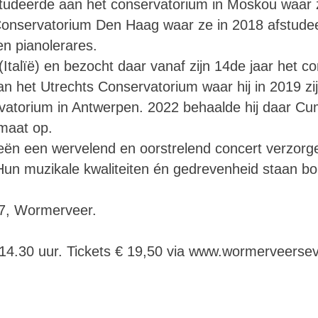
studeerde aan het conservatorium in Moskou waar 
 Conservatorium Den Haag waar ze in 2018 afstude
en pianolerares.
Italïë) en bezocht daar vanaf zijn 14de jaar het c
an het Utrechts Conservatorium waar hij in 2019 zi
servatorium in Antwerpen. 2022 behaalde hij daar 
maat op.
ieën een wervelend en oorstrelend concert verzor
n muzikale kwaliteiten én gedrevenheid staan bor
7, Wormerveer.
 14.30 uur. Tickets € 19,50 via www.wormerveerse