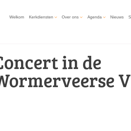
Welkom
Kerkdiensten
Over ons
Agenda
Nieuws
S
Concert in de
Wormerveerse 