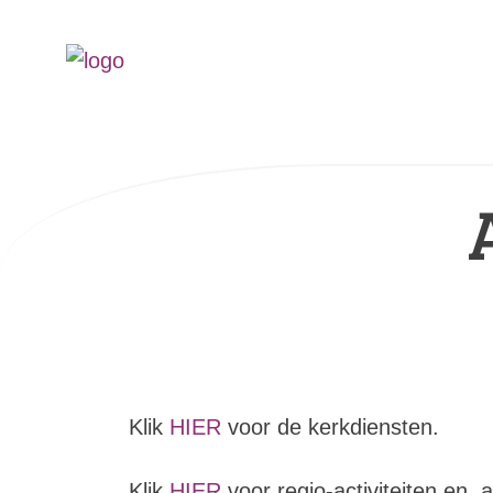
Klik
HIER
voor de kerkdiensten.
Klik
HIER
voor regio-activiteiten en 