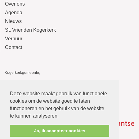
Over ons
Agenda
Nieuws
St. Vrienden Kogerkerk
Verhuur
Contact
Kogerkerkgemeente,
Kogerkerk, Kerkstraat 14, 1541 HA Koog aan de Zaan
De Stolp, Kerkstraat 12, 1541 HA Koog aan de Zaan
Deze website maakt gebruik van functionele
E-mail: kogerkerkgemeente@gmail.com
cookies om de website goed te laten
functioneren en het gebruik van de website
te kunnen analyseren.
Ja, ik accepteer cookies