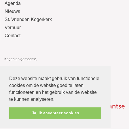
Agenda
Nieuws
St. Vrienden Kogerkerk
Verhuur
Contact
Kogerkerkgemeente,
Kogerkerk, Kerkstraat 14, 1541 HA Koog aan de Zaan
De Stolp, Kerkstraat 12, 1541 HA Koog aan de Zaan
Deze website maakt gebruik van functionele
E-mail: kogerkerkgemeente@gmail.com
cookies om de website goed te laten
functioneren en het gebruik van de website
te kunnen analyseren.
Ja, ik accepteer cookies