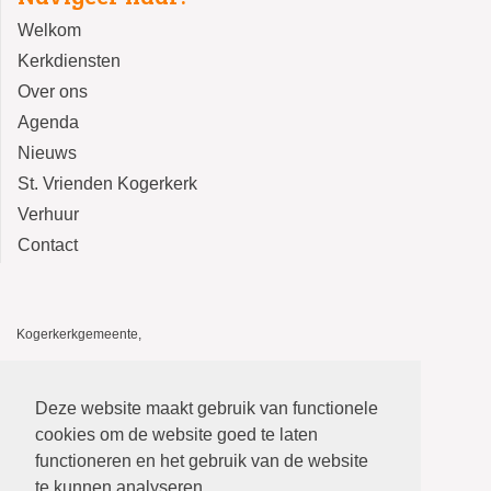
Welkom
Kerkdiensten
Over ons
Agenda
Nieuws
St. Vrienden Kogerkerk
Verhuur
Contact
Kogerkerkgemeente,
Kogerkerk, Kerkstraat 14, 1541 HA Koog aan de Zaan
De Stolp, Kerkstraat 12, 1541 HA Koog aan de Zaan
Deze website maakt gebruik van functionele
E-mail: kogerkerkgemeente@gmail.com
cookies om de website goed te laten
functioneren en het gebruik van de website
te kunnen analyseren.