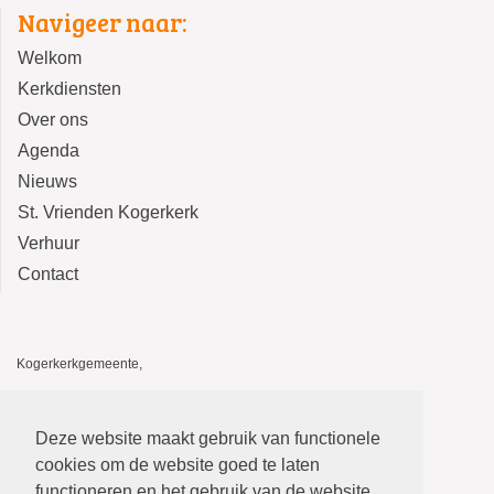
Navigeer naar:
Welkom
Kerkdiensten
Over ons
Agenda
Nieuws
St. Vrienden Kogerkerk
Verhuur
Contact
Kogerkerkgemeente,
Kogerkerk, Kerkstraat 14, 1541 HA Koog aan de Zaan
De Stolp, Kerkstraat 12, 1541 HA Koog aan de Zaan
Deze website maakt gebruik van functionele
E-mail: kogerkerkgemeente@gmail.com
cookies om de website goed te laten
functioneren en het gebruik van de website