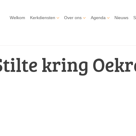
Welkom
Kerkdiensten
Over ons
Agenda
Nieuws
S
Stilte kring Oek