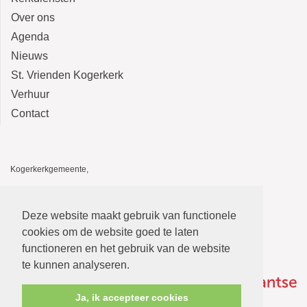
Over ons
Agenda
Nieuws
St. Vrienden Kogerkerk
Verhuur
Contact
Kogerkerkgemeente,
Kogerkerk, Kerkstraat 14, 1541 HA Koog aan de Zaan
De Stolp, Kerkstraat 12, 1541 HA Koog aan de Zaan
Deze website maakt gebruik van functionele
E-mail: kogerkerkgemeente@gmail.com
cookies om de website goed te laten
functioneren en het gebruik van de website
te kunnen analyseren.
Ja, ik accepteer cookies